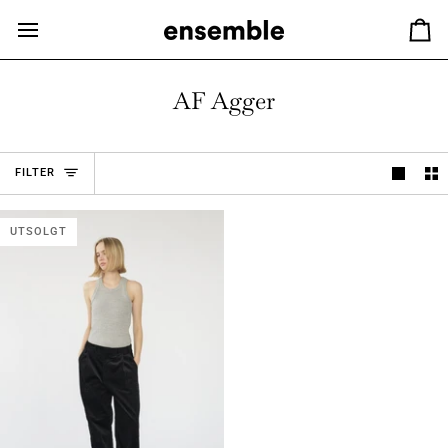
Hopp
til
Ha
innhold
AF Agger
FILTER
UTSOLGT