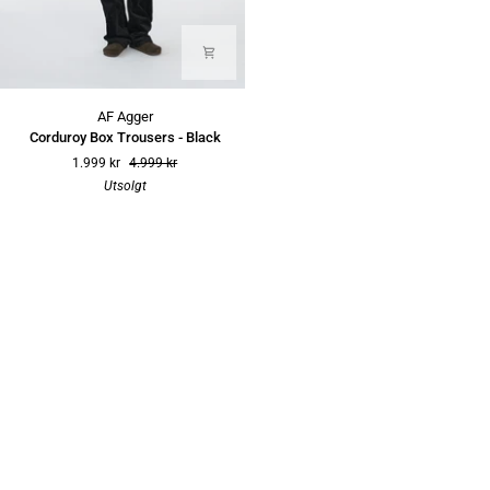
Corduroy
AF Agger
Box
Corduroy Box Trousers - Black
Trousers
1.999 kr
4.999 kr
-
Utsolgt
Black