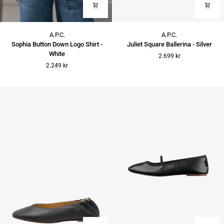
Sophia
Juliet
A.P.C.
A.P.C.
Button
Square
Sophia Button Down Logo Shirt -
Juliet Square Ballerina - Silver
Down
Ballerina
White
2.699 kr
Logo
-
2.249 kr
Shirt
Silver
-
White