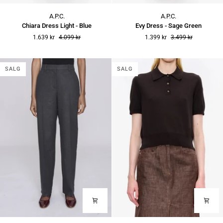
Chiara
Evy
A.P.C.
A.P.C.
Dress
Dress
Chiara Dress Light - Blue
Evy Dress - Sage Green
Light
-
1.639 kr
4.099 kr
1.399 kr
3.499 kr
-
Sage
Blue
Green
SALG
SALG