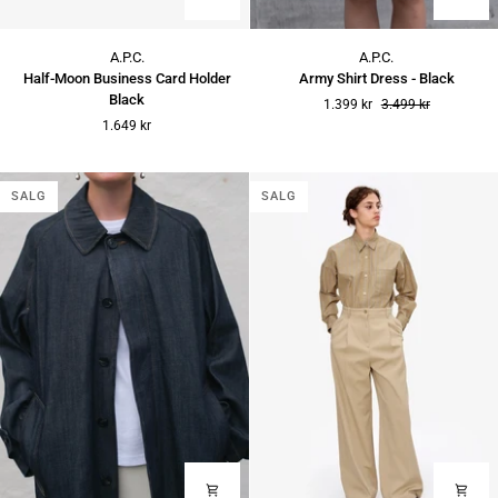
Half-
Army
A.P.C.
A.P.C.
Moon
Shirt
Half-Moon Business Card Holder
Army Shirt Dress - Black
Business
Dress
Black
1.399 kr
3.499 kr
Card
-
1.649 kr
Holder
Black
Black
SALG
SALG