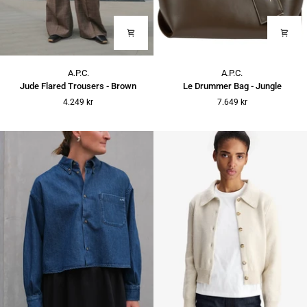
Jude
Le
A.P.C.
A.P.C.
Flared
Drummer
Jude Flared Trousers - Brown
Le Drummer Bag - Jungle
Trousers
Bag
4.249 kr
7.649 kr
-
-
Brown
Jungle