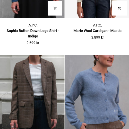
Sophia
Marie
A.P.C.
A.P.C.
Button
Wool
Sophia Button Down Logo Shirt -
Marie Wool Cardigan - Mastic
Down
Cardigan
Indigo
3.899 kr
Logo
-
2.699 kr
Shirt
Mastic
-
Indigo