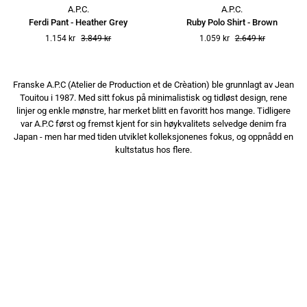
Ferdi
Ruby
A.P.C.
A.P.C.
Pant
Polo
Ferdi Pant - Heather Grey
Ruby Polo Shirt - Brown
-
Shirt
1.154 kr
3.849 kr
1.059 kr
2.649 kr
Heather
-
Grey
Brown
Franske A.P.C (Atelier de Production et de Crèation) ble grunnlagt av Jean
Touitou i 1987. Med sitt fokus på minimalistisk og tidløst design, rene
linjer og enkle mønstre, har merket blitt en favoritt hos mange. Tidligere
var A.P.C først og fremst kjent for sin høykvalitets selvedge denim fra
Japan - men har med tiden utviklet kolleksjonenes fokus, og oppnådd en
kultstatus hos flere.