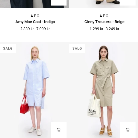
Amy
Ginny
A.P.C.
A.P.C.
Mac
Trousers
Amy Mac Coat - Indigo
Ginny Trousers - Beige
Coat
-
2.839 kr
7.099 kr
1.299 kr
3.249 kr
-
Beige
Indigo
SALG
SALG