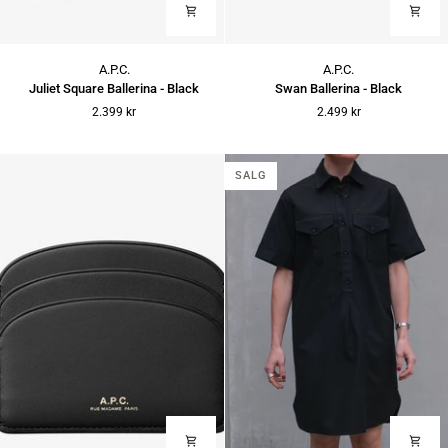
Juliet
Swan
A.P.C.
A.P.C.
Square
Ballerina
Juliet Square Ballerina - Black
Swan Ballerina - Black
Ballerina
-
2.399 kr
2.499 kr
-
Black
Black
SALG