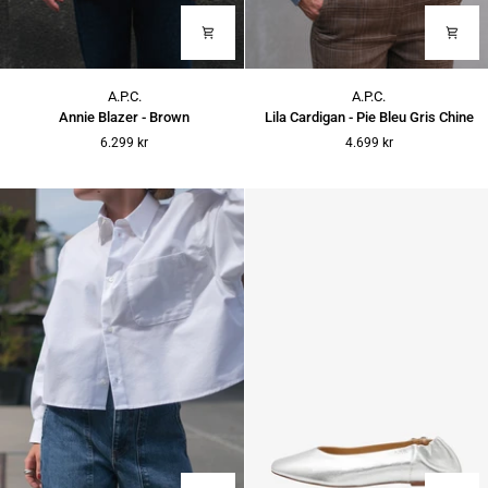
Annie
Lila
A.P.C.
A.P.C.
Blazer
Cardigan
Annie Blazer - Brown
Lila Cardigan - Pie Bleu Gris Chine
-
-
6.299 kr
4.699 kr
Brown
Pie
Bleu
Gris
Chine