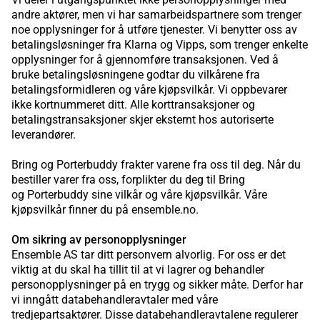
Vi deler i utgangspunktet ikke personopplysninger med
andre aktører, men vi har samarbeidspartnere som trenger
noe opplysninger for å utføre tjenester. Vi benytter oss av
betalingsløsninger fra Klarna og Vipps, som trenger enkelte
opplysninger for å gjennomføre transaksjonen. Ved å
bruke betalingsløsningene godtar du vilkårene fra
betalingsformidleren og våre kjøpsvilkår. Vi oppbevarer
ikke kortnummeret ditt. Alle korttransaksjoner og
betalingstransaksjoner skjer eksternt hos autoriserte
leverandører.
Bring og Porterbuddy frakter varene fra oss til deg. Når du
bestiller varer fra oss, forplikter du deg til Bring
og Porterbuddy sine vilkår og våre kjøpsvilkår. Våre
kjøpsvilkår finner du på ensemble.no.
Om sikring av personopplysninger
Ensemble AS tar ditt personvern alvorlig. For oss er det
viktig at du skal ha tillit til at vi lagrer og behandler
personopplysninger på en trygg og sikker måte. Derfor har
vi inngått databehandleravtaler med våre
tredjepartsaktører. Disse databehandleravtalene regulerer