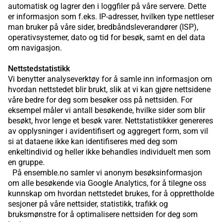
automatisk og lagrer den i loggfiler på våre servere. Dette
er informasjon som f.eks. IP-adresser, hvilken type nettleser
man bruker på våre sider, bredbåndsleverandører (ISP),
operativsystemer, dato og tid for besøk, samt en del data
om navigasjon.
Nettstedstatistikk
Vi benytter analyseverktøy for å samle inn informasjon om
hvordan nettstedet blir brukt, slik at vi kan gjøre nettsidene
våre bedre for deg som besøker oss på nettsiden. For
eksempel måler vi antall besøkende, hvilke sider som blir
besøkt, hvor lenge et besøk varer. Nettstatistikker genereres
av opplysninger i avidentifisert og aggregert form, som vil
si at dataene ikke kan identifiseres med deg som
enkeltindivid og heller ikke behandles individuelt men som
en gruppe.
På ensemble.no samler vi anonym besøksinformasjon
om alle besøkende via Google Analytics, for å tilegne oss
kunnskap om hvordan nettstedet brukes, for å opprettholde
sesjoner på våre nettsider, statistikk, trafikk og
bruksmønstre for å optimalisere nettsiden for deg som