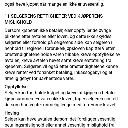
også heve kjøpet når mangelen ikke er uvesentlig.
11 SELGERENS RETTIGHETER VED KJØPERENS
MISLIGHOLD
Dersom kjøperen ikke betaler, eller oppfyller de øvrige
pliktene etter avtalen eller loven, og dette ikke skyldes
selgeren eller forhold på selgerens side, kan selgeren i
henhold til reglene i forbrukerkjøpsloven kapittel 9 etter
omstendighetene holde varen tilbake, kreve oppfyllelse av
avtalen, kreve avtalen hevet samt kreve erstatning fra
kjøperen. Selgeren vil også etter omstendighetene kunne
kreve renter ved forsinket betaling, inkassogebyr og et
rimelig gebyr for uavhentede varer.
Oppfyllelse
Selger kan fastholde kjøpet og kreve at kjøperen betaler
kjøpesummen. Er varen ikke levert, taper selgeren sin rett
dersom han venter urimelig lenge med å fremme kravet.
Heving
Selger kan heve avtalen dersom det foreligger vesentlig
betalingsmislighold eller annet vesentlig mislighold fra