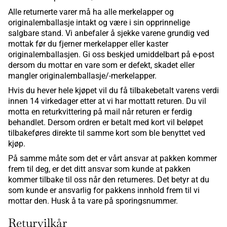
Alle returnerte varer må ha alle merkelapper og
originalemballasje intakt og være i sin opprinnelige
salgbare stand. Vi anbefaler å sjekke varene grundig ved
mottak før du fjerner merkelapper eller kaster
originalemballasjen. Gi oss beskjed umiddelbart på e-post
dersom du mottar en vare som er defekt, skadet eller
mangler originalemballasje/-merkelapper.
Hvis du hever hele kjøpet vil du få tilbakebetalt varens verdi
innen 14 virkedager etter at vi har mottatt returen. Du vil
motta en returkvittering på mail når returen er ferdig
behandlet. Dersom ordren er betalt med kort vil beløpet
tilbakeføres direkte til samme kort som ble benyttet ved
kjøp.
På samme måte som det er vårt ansvar at pakken kommer
frem til deg, er det ditt ansvar som kunde at pakken
kommer tilbake til oss når den returneres. Det betyr at du
som kunde er ansvarlig for pakkens innhold frem til vi
mottar den. Husk å ta vare på sporingsnummer.
Returvilkår