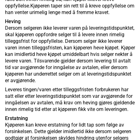
oppfyllelse.Kjøperen taper sin rett til å kreve oppfyllelse om
han venter urimelig lenge med å fremme kravet.
Heving
Dersom selgeren ikke leverer varen på leveringstidspunktet,
skal kjøperen oppfordre selger til å levere innen rimelig
tilleggsfrist for oppfyllelse. Dersom selger ikke leverer
varen innen tilleggsfristen, kan kjøperen heve kjøpet. Kjøper
kan imidlertid heve kjøpet umiddelbart hvis selger nekter å
levere varen. Tilsvarende gjelder dersom levering til avtalt
tid var avgjørende for inngåelse av avtalen, eller dersom
kjøperen har underrettet selger om at leveringstidspunktet
er avgjørende.
Leveres tingen/varen etter tilleggsfristen forbrukeren har
satt eller etter leveringstidspunktet som var avgjørende for
inngåelsen av avtalen, må krav om heving gjøres gjeldende
innen rimelig tid etter at kjøperen fikk vite om leveringen.
Erstatning
Kjøperen kan kreve erstatning for lidt tap som følge av
forsinkelsen. Dette gjelder imidlertid ikke dersom selgeren
godtgjør at forsinkelsen skyldes hindring utenfor selgers