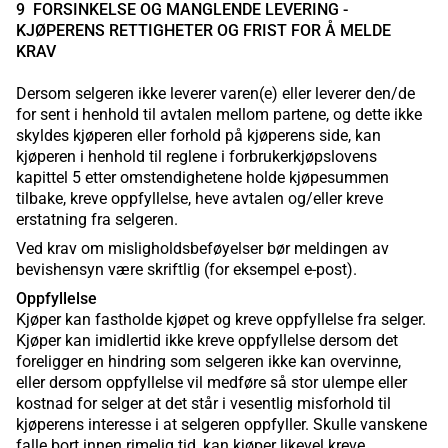
9 FORSINKELSE OG MANGLENDE LEVERING -
KJØPERENS RETTIGHETER OG FRIST FOR Å MELDE
KRAV
Dersom selgeren ikke leverer varen(e) eller leverer den/de
for sent i henhold til avtalen mellom partene, og dette ikke
skyldes kjøperen eller forhold på kjøperens side, kan
kjøperen i henhold til reglene i forbrukerkjøpslovens
kapittel 5 etter omstendighetene holde kjøpesummen
tilbake, kreve oppfyllelse, heve avtalen og/eller kreve
erstatning fra selgeren.
Ved krav om misligholdsbeføyelser bør meldingen av
bevishensyn være skriftlig (for eksempel e-post).
Oppfyllelse
Kjøper kan fastholde kjøpet og kreve oppfyllelse fra selger.
Kjøper kan imidlertid ikke kreve oppfyllelse dersom det
foreligger en hindring som selgeren ikke kan overvinne,
eller dersom oppfyllelse vil medføre så stor ulempe eller
kostnad for selger at det står i vesentlig misforhold til
kjøperens interesse i at selgeren oppfyller. Skulle vanskene
falle bort innen rimelig tid, kan kjøper likevel kreve