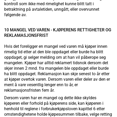
kontroll som ikke med rimelighet kunne blitt tatt i
betraktning på avtaletiden, unngått, eller overvunnet
følgende av.
10 MANGEL VED VAREN - KJØPERENS RETTIGHETER OG
REKLAMASJONSFRIST
Hvis det foreligger en mangel ved varen må kjøper innen
rimelig tid etter at den ble oppdaget eller burde ha blitt
oppdaget, gi selger melding om at han vil påberope seg
mangelen. Kjøper har alltid reklamert tidsnok dersom det
skjer innen 2 mnd. fra mangelen ble oppdaget eller burde
ha blitt oppdaget. Reklamasjon kan skje senest to år etter
at kjøper overtok varen. Dersom varen eller deler av den er
ment å vare vesentlig lenger enn to år, er
reklamasjonsfristen fem år.
Dersom varen har en mangel og dette ikke skyldes
kjøperen eller forhold på kjøperens side, kan kjøperen i
henhold til reglene i forbrukerkjøpsloven kapittel 6 etter
omstendighetene holde kjøpesummen tilbake, velge retting