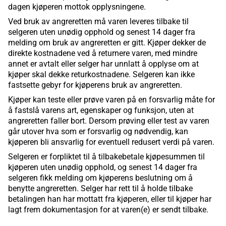
dagen kjøperen mottok opplysningene.
Ved bruk av angreretten må varen leveres tilbake til
selgeren uten unødig opphold og senest 14 dager fra
melding om bruk av angreretten er gitt. Kjøper dekker de
direkte kostnadene ved å returnere varen, med mindre
annet er avtalt eller selger har unnlatt å opplyse om at
kjøper skal dekke returkostnadene. Selgeren kan ikke
fastsette gebyr for kjøperens bruk av angreretten.
Kjøper kan teste eller prøve varen på en forsvarlig måte for
å fastslå varens art, egenskaper og funksjon, uten at
angreretten faller bort. Dersom prøving eller test av varen
går utover hva som er forsvarlig og nødvendig, kan
kjøperen bli ansvarlig for eventuell redusert verdi på varen.
Selgeren er forpliktet til å tilbakebetale kjøpesummen til
kjøperen uten unødig opphold, og senest 14 dager fra
selgeren fikk melding om kjøperens beslutning om å
benytte angreretten. Selger har rett til å holde tilbake
betalingen han har mottatt fra kjøperen, eller til kjøper har
lagt frem dokumentasjon for at varen(e) er sendt tilbake.