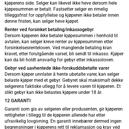
kjøperens side. Selger kan likevel ikke heve dersom hele
kjøpesummen er betalt. Fastsetter selger en rimelig
tilleggsfrist for oppfyllelse og kjøperen ikke betaler innen
denne fristen, kan selger heve kjøpet.
Renter ved forsinket betaling/inkassogebyr
Dersom kjøperen ikke betaler kjøpesummen i henhold til
avtalen, kan selger kreve renter av kjøpesummen etter
forsinkelsesrenteloven. Ved manglende betaling kran
kravet, etter forutgående varsel, bli sendt til inkasso. Kjøper
kan da bli holdt ansvarlig for gebyr etter inkassoloven.
Gebyr ved uavhentede ikke-forskuddsbetalte varer
Dersom kjøper unnlater å hente ubetalte varer, kan selger
belaste kjøper med et gebyr. Gebyret skal maksimalt dekke
selgerens faktiske utlegg for å levere varen til kjøperen. Et
slikt gebyr kan ikke belastes kjøpere under 18 år.
12 GARANTI
Garanti som gis av selgeren eller produsenten, gir kjøperen
rettigheter i tillegg til de kjøperen allerede har etter
ufravikelig lovgivning. En garanti innebærer dermed ingen
begrensninger i kjøperens rett til reklamasjon og krav ved