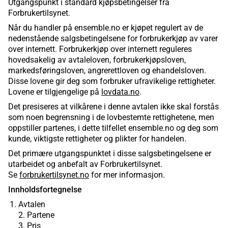
Utgangspunkt i standard kjøpsbetingelser fra
Forbrukertilsynet.
Når du handler på ensemble.no er kjøpet regulert av de
nedenstående salgsbetingelsene for forbrukerkjøp av varer
over internett. Forbrukerkjøp over internett reguleres
hovedsakelig av avtaleloven, forbrukerkjøpsloven,
markedsføringsloven, angrerettloven og ehandelsloven.
Disse lovene gir deg som forbruker ufravikelige rettigheter.
Lovene er tilgjengelige på
lovdata.no
.
Det presiseres at vilkårene i denne avtalen ikke skal forstås
som noen begrensning i de lovbestemte rettighetene, men
oppstiller partenes, i dette tilfellet ensemble.no og deg som
kunde, viktigste rettigheter og plikter for handelen.
Det primære utgangspunktet i disse salgsbetingelsene er
utarbeidet og anbefalt av Forbrukertilsynet.
Se
forbrukertilsynet.no
for mer informasjon.
Innholdsfortegnelse
Avtalen
2. Partene
3. Pris