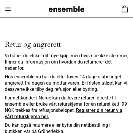
Hopp
til
Ha
innhold
Retur og angrerett
Vi håper du elsker ditt nye kjøp, men hvis noe ikke stemmer,
finner du informasjon om hvordan du returnerer det
nedenfor.
Hos ensemble.no har du etter loven 14 dagers ubetinget
angrerett fra dagen du mottar varen. Er fristen utløpt kan vi
dessverre ikke tilby deg refusjon eller bytting.
For nettkunder i Norge kan du levere returen direkte til
ensemble eller bruke vårt returskjema for en returetikett. 99
NOK trekkes fra refusjonsbeløpet.
Registrer din retur via
vårt returskjema her.
Du kan også returnere eller bytte din nettbestilling i
butikken vår på Grünerløkka.