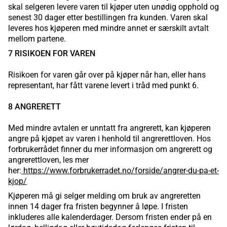
skal selgeren levere varen til kjøper uten unødig opphold og
senest 30 dager etter bestillingen fra kunden. Varen skal
leveres hos kjøperen med mindre annet er særskilt avtalt
mellom partene.
7 RISIKOEN FOR VAREN
Risikoen for varen går over på kjøper når han, eller hans
representant, har fått varene levert i tråd med punkt 6.
8 ANGRERETT
Med mindre avtalen er unntatt fra angrerett, kan kjøperen
angre på kjøpet av varen i henhold til angrerettloven. Hos
forbrukerrådet finner du mer informasjon om angrerett og
angrerettloven, les mer
her:
https://www.forbrukerradet.no/forside/angrer-du-pa-et-
kjop/
Kjøperen må gi selger melding om bruk av angreretten
innen 14 dager fra fristen begynner å løpe. I fristen
inkluderes alle kalenderdager. Dersom fristen ender på en