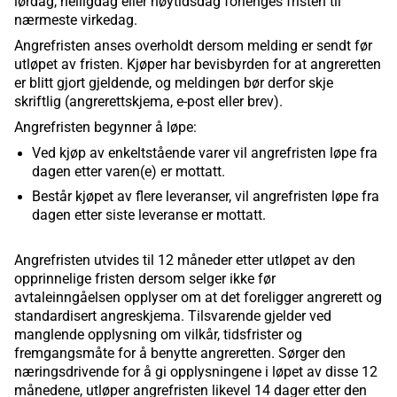
lørdag, helligdag eller høytidsdag forlenges fristen til
nærmeste virkedag.
Angrefristen anses overholdt dersom melding er sendt før
utløpet av fristen. Kjøper har bevisbyrden for at angreretten
er blitt gjort gjeldende, og meldingen bør derfor skje
skriftlig (angrerettskjema, e-post eller brev).
Angrefristen begynner å løpe:
Ved kjøp av enkeltstående varer vil angrefristen løpe fra
dagen etter varen(e) er mottatt.
Består kjøpet av flere leveranser, vil angrefristen løpe fra
dagen etter siste leveranse er mottatt.
Angrefristen utvides til 12 måneder etter utløpet av den
opprinnelige fristen dersom selger ikke før
avtaleinngåelsen opplyser om at det foreligger angrerett og
standardisert angreskjema. Tilsvarende gjelder ved
manglende opplysning om vilkår, tidsfrister og
fremgangsmåte for å benytte angreretten. Sørger den
næringsdrivende for å gi opplysningene i løpet av disse 12
månedene, utløper angrefristen likevel 14 dager etter den