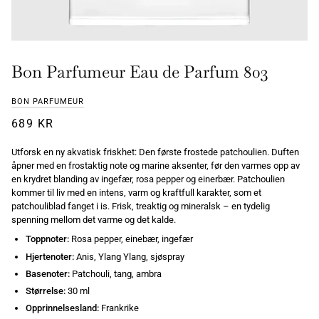
Bon Parfumeur Eau de Parfum 803
BON PARFUMEUR
689 KR
Utforsk en ny akvatisk friskhet: Den første frostede patchoulien. Duften
åpner med en frostaktig note og marine aksenter, før den varmes opp av
en krydret blanding av ingefær, rosa pepper og einerbær. Patchoulien
kommer til liv med en intens, varm og kraftfull karakter, som et
patchouliblad fanget i is. Frisk, treaktig og mineralsk – en tydelig
spenning mellom det varme og det kalde.
Toppnoter:
Rosa pepper, einebær, ingefær
Hjertenoter:
Anis, Ylang Ylang, sjøspray
Basenoter:
Patchouli, tang, ambra
Størrelse:
30 ml
Opprinnelsesland:
Frankrike