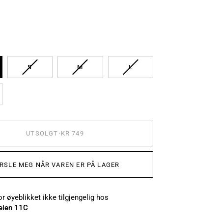
LGT
UTSOLGT
UTSOLGT
UTSOLGT
S
M
L
LGT
UTSOLGT
•
KR 749
RSLE MEG NÅR VAREN ER PÅ LAGER
r øyeblikket ikke tilgjengelig hos
eien 11C