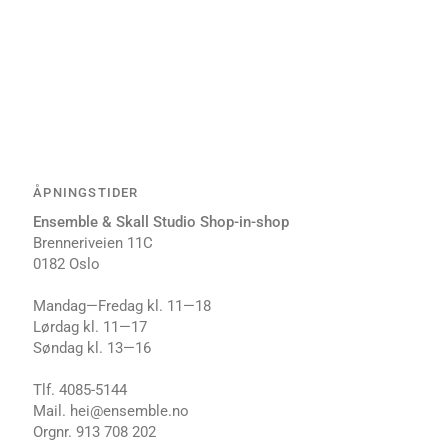
ÅPNINGSTIDER
Ensemble & Skall Studio Shop-in-shop
Brenneriveien 11C
0182 Oslo
Mandag—Fredag kl. 11⁠—18
Lørdag kl. 1⁠1—17
Søndag kl. 1⁠3—16
Tlf. 4085-5144
Mail. hei@ensemble.no
Orgnr. 913 708 202