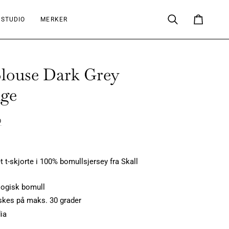
 STUDIO
MERKER
Søk
Handlekur
Blouse Dark Grey
ge
O
 t-skjorte i 100% bomullsjersey fra Skall
ogisk bomull
kes på maks. 30 grader
dia