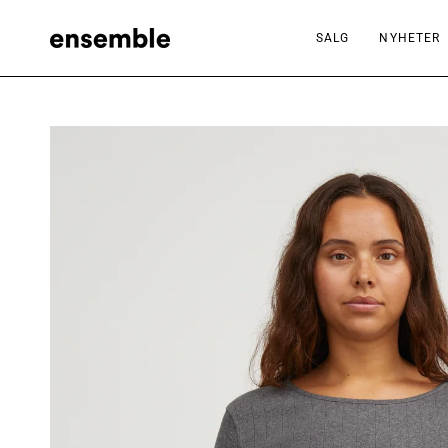
Hopp
til
SALG
NYHETER
innhold