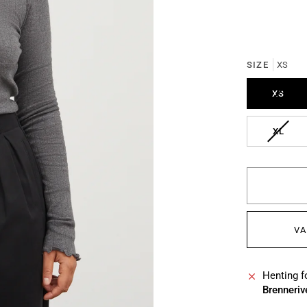
SIZE
XS
UTSO
XS
UTSO
XL
VA
Henting fo
Brenneriv