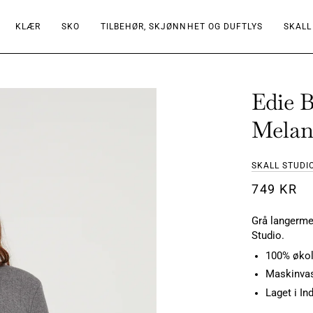
KLÆR
SKO
TILBEHØR, SKJØNNHET OG DUFTLYS
SKALL
Edie 
Melan
SKALL STUDI
749 KR
Grå langermet
Studio.
100% økol
Maskinvas
Laget i In