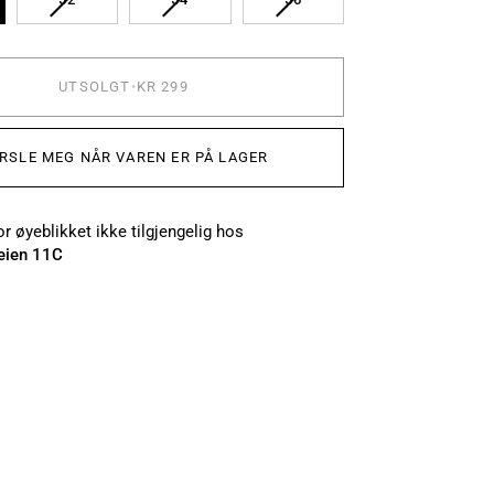
UTSOLGT
•
KR 299
RSLE MEG NÅR VAREN ER PÅ LAGER
r øyeblikket ikke tilgjengelig hos
eien 11C