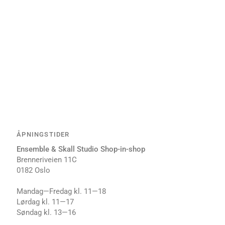
ÅPNINGSTIDER
Ensemble & Skall Studio Shop-in-shop
Brenneriveien 11C
0182 Oslo
Mandag—Fredag kl. 11⁠—18
Lørdag kl. 1⁠1—17
Søndag kl. 1⁠3—16