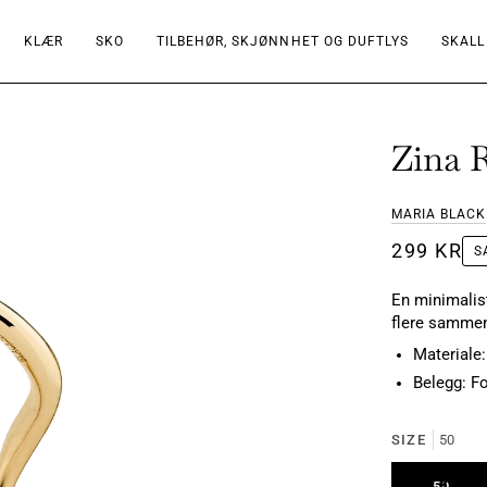
KLÆR
SKO
TILBEHØR, SKJØNNHET OG DUFTLYS
SKALL
Zina 
MARIA BLACK
299 KR
S
En minimalist
flere sammen
Materiale:
Belegg: Fo
SIZE
50
UTSO
50