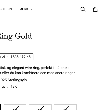
 STUDIO
MERKER
Søk
Handlekur
Ring Gold
ALG
•
SPAR
450 KR
isk og elegant wire ring, perfekt til å bruke
 eller du kan kombinere den med andre ringer.
 925 Sterlingsølv
rgylt i 18K
LGT
UTSOLGT
UTSOLGT
UTSOLGT
52
54
56