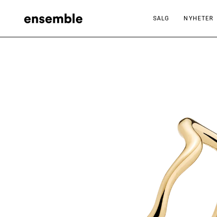
Hopp
til
SALG
NYHETER
innhold