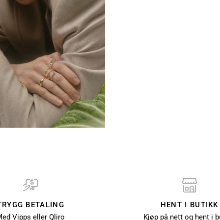
TRYGG BETALING
HENT I BUTIKK
ed Vipps eller Qliro
Kjøp på nett og hent i b