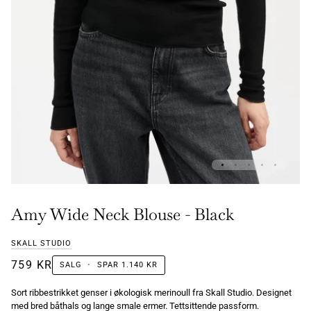
Amy Wide Neck Blouse - Black
SKALL STUDIO
759 KR
SALG
•
SPAR
1.140 KR
Sort ribbestrikket genser i økologisk merinoull fra Skall Studio. Designet
med bred båthals og lange smale ermer. Tettsittende passform.