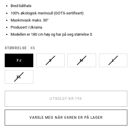
Bred båthals
100% økologisk merinoull (GOTS-sertifisert)
Maskinvask maks. 30°
Produsert i Ukraina
Modellen er 180 cm høy og har på seg størrelse S
STØRRELSE
XS
UTSOLGT
UTSOLGT
UTSOLGT
UTSOLGT
XS
S
M
L
UTSOLGT
XL
UTSOLGT
•
KR 759
VARSLE MEG NÅR VAREN ER PÅ LAGER