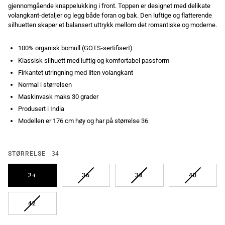
gjennomgående knappelukking i front. Toppen er designet med delikate
volangkant-detaljer og legg både foran og bak. Den luftige og flatterende
silhuetten skaper et balansert uttrykk mellom det romantiske og moderne.
100% organisk bomull (GOTS-sertifisert)
Klassisk silhuett med luftig og komfortabel passform
Firkantet utringning med liten volangkant
Normal i størrelsen
Maskinvask maks 30 grader
Produsert i India
Modellen er 176 cm høy og har på størrelse 36
STØRRELSE
34
UTSOLGT
UTSOLGT
UTSOLGT
UTSOLGT
34
36
38
40
UTSOLGT
42