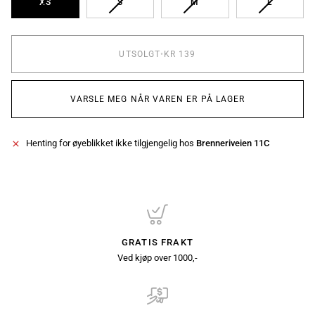
UTSOLGT
UTSOLGT
UTSOLGT
UTSOLGT
XS
S
M
L
UTSOLGT
•
KR 139
VARSLE MEG NÅR VAREN ER PÅ LAGER
Henting for øyeblikket ikke tilgjengelig hos
Brenneriveien 11C
GRATIS FRAKT
Ved kjøp over 1000,-