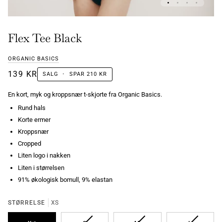
Flex Tee Black
ORGANIC BASICS
139 KR
SALG
•
SPAR
210 KR
En kort, myk og kroppsnær t-skjorte fra Organic Basics.
Rund hals
Korte ermer
Kroppsnær
Cropped
Liten logo i nakken
Liten i størrelsen
91% økologisk bomull, 9% elastan
STØRRELSE
XS