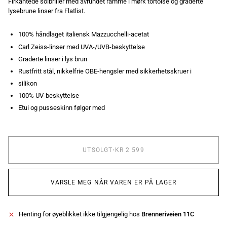
Firkantede solbriller med avrundet ramme i mørk tortoise og graderte
lysebrune linser fra Flatlist.
100% håndlaget italiensk Mazzucchelli-acetat
Carl Zeiss-linser med UVA-/UVB-beskyttelse
Graderte linser i lys brun
Rustfritt stål, nikkelfrie OBE-hengsler med sikkerhetsskruer i
silikon
100% UV-beskyttelse
Etui og pusseskinn følger med
UTSOLGT
•
KR 2 599
VARSLE MEG NÅR VAREN ER PÅ LAGER
Henting for øyeblikket ikke tilgjengelig hos
Brenneriveien 11C