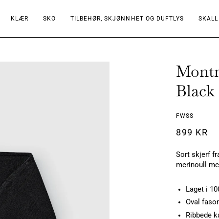
KLÆR
SKO
TILBEHØR, SKJØNNHET OG DUFTLYS
SKALL
Montm
Black
FWSS
899 KR
Sort skjerf fr
merinoull me
Laget i 10
Oval faso
Ribbede k