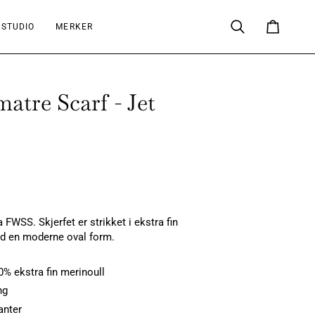
 STUDIO
MERKER
Søk
Handlekur
atre Scarf - Jet
a FWSS. Skjerfet er strikket i ekstra fin
d en moderne oval form.
0% ekstra fin merinoull
ng
anter