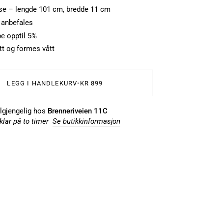
lse – lengde 101 cm, bredde 11 cm
anbefales
e opptil 5%
tt og formes vått
LEGG I HANDLEKURV
•
KR 899
ilgjengelig hos
Brenneriveien 11C
klar på to timer
Se butikkinformasjon