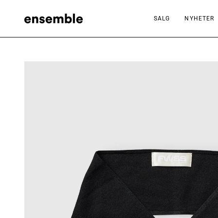
Hopp
til
SALG
NYHETER
innhold