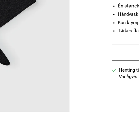
Én større
Håndvask 
Kan krymp
Tørkes fla
Henting t
Vanligvis 