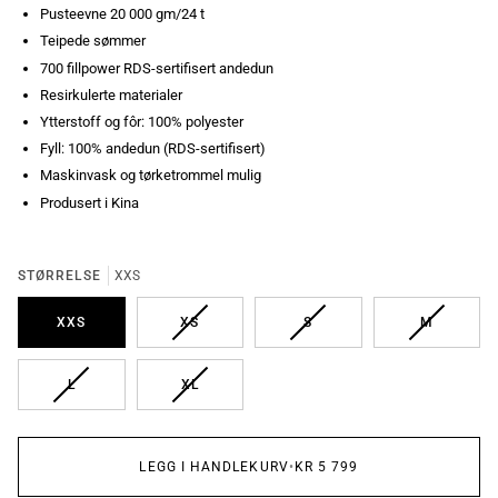
Pusteevne 20 000 gm/24 t
Teipede sømmer
700 fillpower RDS-sertifisert andedun
Resirkulerte materialer
Ytterstoff og fôr: 100% polyester
Fyll: 100% andedun (RDS-sertifisert)
Maskinvask og tørketrommel mulig
Produsert i Kina
STØRRELSE
XXS
UTSOLGT
UTSOLGT
UTSOLGT
XXS
XS
S
M
UTSOLGT
UTSOLGT
L
XL
LEGG I HANDLEKURV
•
KR 5 799