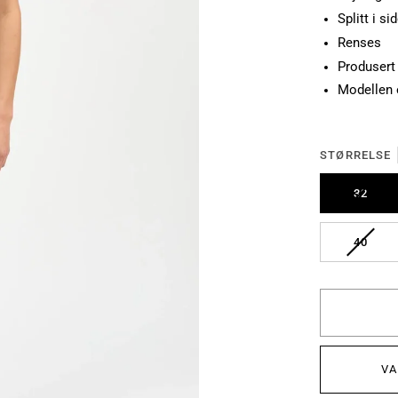
Splitt i si
Renses
Produsert
Modellen 
STØRRELSE
UTSO
32
UTSO
40
VA