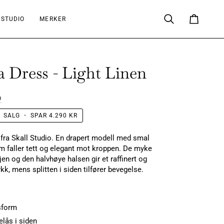
 STUDIO
MERKER
Søk
Handlekur
 Dress - Light Linen
O
SALG
•
SPAR
4.290 KR
in fra Skall Studio. En drapert modell med smal
 faller tett og elegant mot kroppen. De myke
jen og den halvhøye halsen gir et raffinert og
ykk, mens splitten i siden tilfører bevegelse.
sform
elås i siden