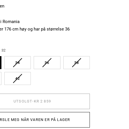
den
 i Romania
er 176 cm høy og har på størrelse 36
32
LGT
UTSOLGT
UTSOLGT
UTSOLGT
34
36
38
LGT
UTSOLGT
42
UTSOLGT
•
KR 2 859
RSLE MEG NÅR VAREN ER PÅ LAGER