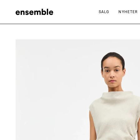
Hopp
til
SALG
NYHETER
innhold