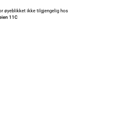
r øyeblikket ikke tilgjengelig hos
eien 11C