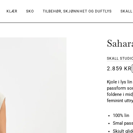
KLÆR
SKO
TILBEHØR, SKJØNNHET OG DUFTLYS
SKALL
Sahara
SKALL STUDI
2.859 KR
Kjole i lys l
passform som
foldene i mid
feminint uttr
100% lin
Smal pas
Skjult glid