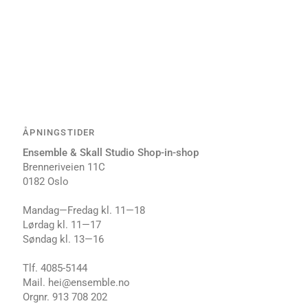
ÅPNINGSTIDER
Ensemble & Skall Studio Shop-in-shop
Brenneriveien 11C
0182 Oslo
Mandag—Fredag kl. 11⁠—18
Lørdag kl. 1⁠1—17
Søndag kl. 1⁠3—16
Tlf. 4085-5144
Mail. hei@ensemble.no
Orgnr. 913 708 202