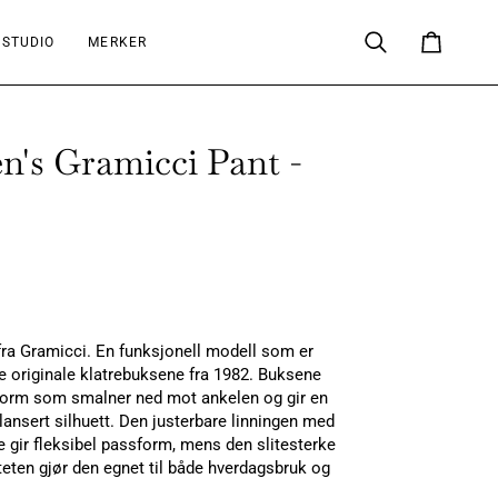
 STUDIO
MERKER
Søk
Handlekur
's Gramicci Pant -
fra Gramicci. En funksjonell modell som er
de originale klatrebuksene fra 1982. Buksene
form som smalner ned mot ankelen og gir en
lansert silhuett. Den justerbare linningen med
te gir fleksibel passform, mens den slitesterke
eten gjør den egnet til både hverdagsbruk og