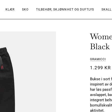
KLÆR
SKO
TILBEHØR, SKJØNNHET OG DUFTLYS
SKALL
Women
Black
GRAMICCI
1.299 KR
Bukse i sort 
inspirert av 
har løs pass
avslappet, ba
integrert bel
bomullskvalit
aktivitet.