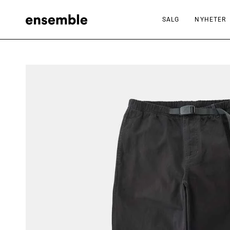
Hopp
til
SALG
NYHETER
innhold