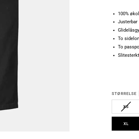
100% økol
Justerbar 
Glidelåsgy
To sidel
To passpo
Slitester
STØRRELSE
UTSO
XS
XL