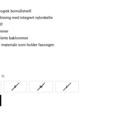
ogisk bomullstwill
linning med integrert nylonbelte
lf
ommer
lerte baklommer
kt materiale som holder fasongen
XL
LGT
UTSOLGT
UTSOLGT
UTSOLGT
S
M
L