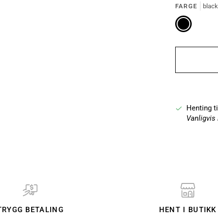
FARGE
black
black
Henting t
Vanligvis 
TRYGG BETALING
HENT I BUTIKK