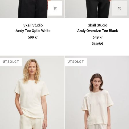
Andy
Andy
Skall Studio
Skall Studio
Tee
Oversize
Andy Tee Optic White
Andy Oversize Tee Black
Optic
Tee
599 kr
649 kr
White
Black
Utsolgt
UTSOLGT
UTSOLGT