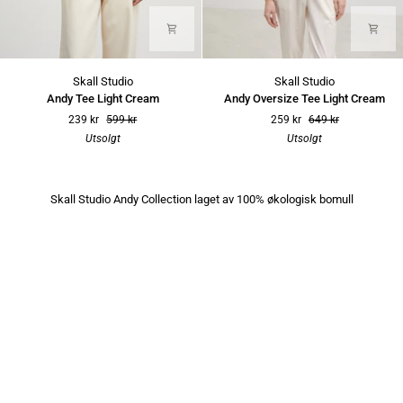
Andy
Andy
Skall Studio
Skall Studio
Tee
Oversize
Andy Tee Light Cream
Andy Oversize Tee Light Cream
Light
Tee
239 kr
599 kr
259 kr
649 kr
Cream
Light
Utsolgt
Utsolgt
Cream
Skall Studio Andy Collection laget av 100% økologisk bomull