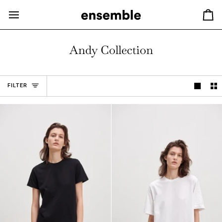
Hopp
til
Ha
innhold
Andy Collection
FILTER