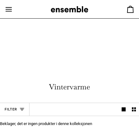
Hopp
til
Ha
innhold
Vintervarme
FILTER
Beklager, det er ingen produkter i denne kolleksjonen