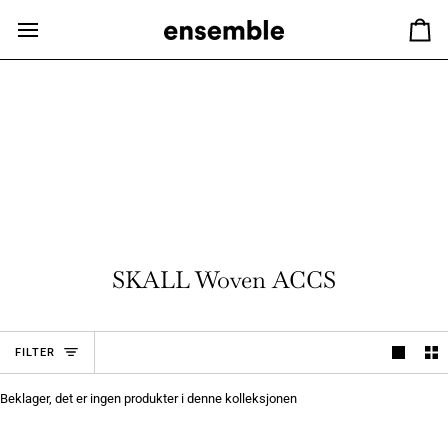
Hopp
til
Ha
innhold
SKALL Woven ACCS
FILTER
Beklager, det er ingen produkter i denne kolleksjonen