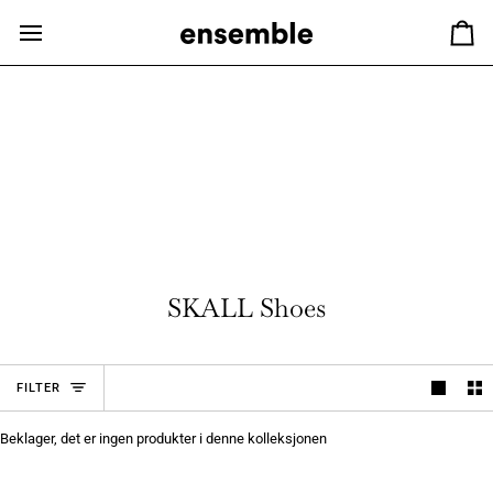
Hopp
til
Ha
innhold
SKALL Shoes
FILTER
Beklager, det er ingen produkter i denne kolleksjonen